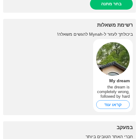
בחר מתנה
רשימת משאלות
ביכולתך לעזור ל-
Mynah
להגשים משאלה!
My dream
the dream is
completely wrong,
followed by hard
work??
קראו עוד
במעקב
+2
חברי האתר הטובים ביותר