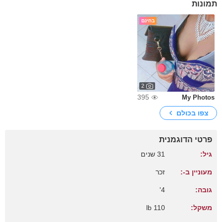
תמונות
בחינם
2
395
My Photos
צפו בכולם
פרטי הדוגמנית
גיל:
31 שנים
מעוניין ב-:
זכר
גובה:
4'
משקל:
110 lb