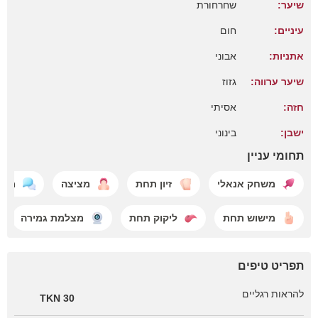
שיער:
שחרחורת
עיניים:
חום
אתניות:
אבוני
שיער ערווה:
גזוז
חזה:
אסיתי
ישבן:
בינוני
תחומי עניין
משחק אנאלי
זיון תחת
מציצה
מפט
מישוש תחת
ליקוק תחת
מצלמת גמירה
תפריט טיפים
להראות רגליים
30 TKN