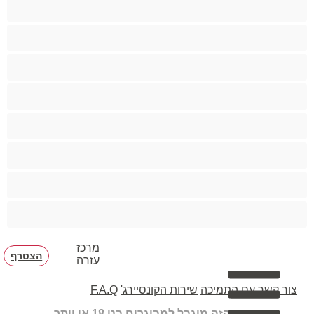
לטינית
מעשנות
סבתות
עקרות בית
צעצועים
קטנטונת
שחרחורת
שרירים
מרכז
הצטרף
עזרה
צור קשר עם התמיכה
שירות הקונסיירג'
F.A.Q
האתר הזה מוגבל למבוגרים בני 18 או יותר.